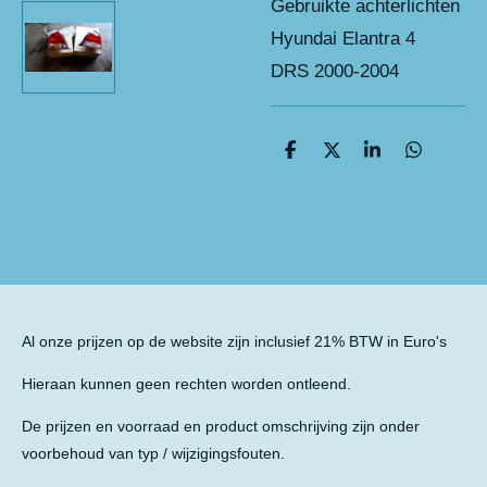
Gebruikte achterlichten
Hyundai Elantra 4
DRS 2000-2004
D
D
S
D
e
e
h
e
l
e
a
l
e
l
r
e
n
e
n
Al onze prijzen op de website zijn inclusief 21% BTW in Euro's
Hieraan kunnen geen rechten worden ontleend.
De prijzen en voorraad en product omschrijving zijn onder
voorbehoud van typ / wijzigingsfouten.