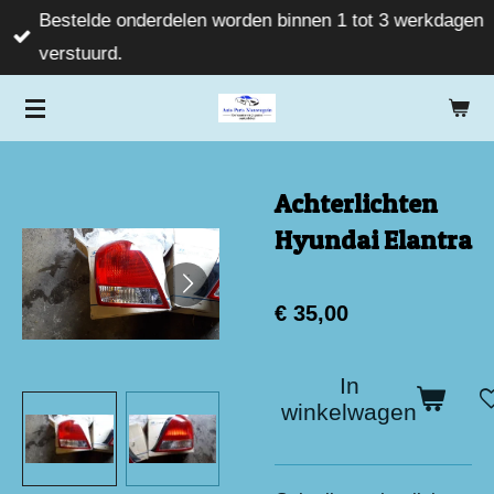
Bestelde onderdelen worden binnen 1 tot 3 werkdagen
Ga
verstuurd.
direct
naar
de
hoofdinhoud
Achterlichten
Hyundai Elantra
€ 35,00
In
winkelwagen