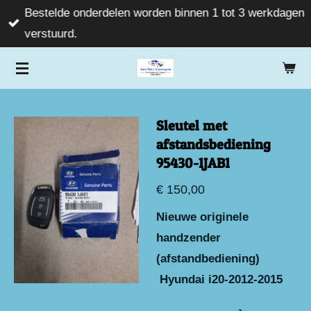
Bestelde onderdelen worden binnen 1 tot 3 werkdagen
Ga
verstuurd.
direct
naar
de
hoofdinhoud
Sleutel met
afstandsbediening
95430-1JAB1
€ 150,00
Nieuwe originele
handzender
(afstandbediening)
Hyundai i20-2012-2015