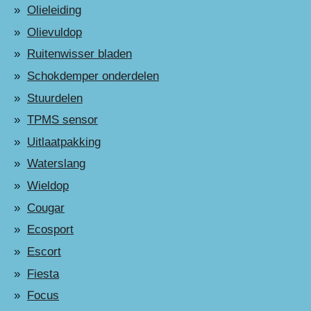
Olieleiding
Olievuldop
Ruitenwisser bladen
Schokdemper onderdelen
Stuurdelen
TPMS sensor
Uitlaatpakking
Waterslang
Wieldop
Cougar
Ecosport
Escort
Fiesta
Focus