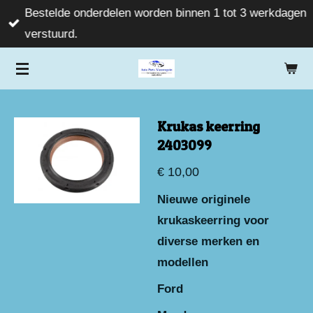
Bestelde onderdelen worden binnen 1 tot 3 werkdagen
Ga
verstuurd.
direct
naar
de
hoofdinhoud
Krukas keerring
2403099
€ 10,00
Nieuwe originele
krukaskeerring voor
diverse merken en
modellen
Ford