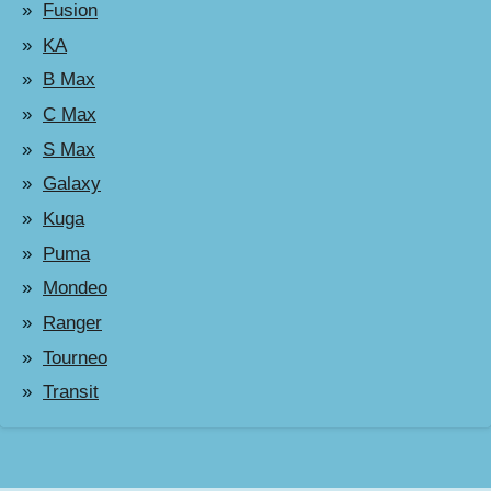
Fusion
KA
B Max
C Max
S Max
Galaxy
Kuga
Puma
Mondeo
Ranger
Tourneo
Transit