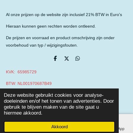
Al onze prijzen op de website zijn inclusief 21% BTW in Euro's
Hieraan kunnen geen rechten worden ontleend.
De prijzen en voorraad en product omschrijving zijn onder
voorbehoud van typ / wijzigingsfouten.
D
D
D
e
e
e
l
e
l
KVK: 65985729
e
l
e
n
n
BTW: NL001970687B49
© 2019 - 2026 Auto Parts Nieuwegein
Deze website gebruikt cookies voor analyse-
Powered by
JouwWeb
doeleinden en/of het tonen van advertenties. Door
gebruik te blijven maken van de site gaat u
hiermee akkoord.
Akkoord
E-mailadres
Telefoonnummer
Facebook
WhatsApp