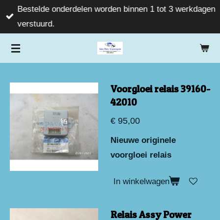
Bestelde onderdelen worden binnen 1 tot 3 werkdagen
Ga
verstuurd.
direct
naar
de
hoofdinhoud
Voorgloei relais 39160-
42010
€ 95,00
Nieuwe originele
voorgloei relais
In winkelwagen
Relais Assy Power