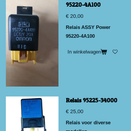
95220-4A100
€ 20,00
Relais ASSY Power
95220-4A100
In winkelwagen
Relais 95225-34000
€ 25,00
Relais voor diverse