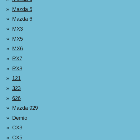
Mazda 5
Mazda 6
MX3
MX5
MX6
RX7
RX8
121
323
626
Mazda 929
Demio
CX3
CX5