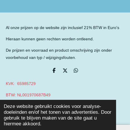
Al onze prijzen op de website zijn inclusief 21% BTW in Euro's
Hieraan kunnen geen rechten worden ontleend.
De prijzen en voorraad en product omschrijving zijn onder
voorbehoud van typ / wijzigingsfouten.
D
D
D
e
e
e
l
e
l
KVK: 65985729
e
l
e
n
n
BTW: NL001970687B49
© 2019 - 2026 Auto Parts Nieuwegein
Deze website gebruikt cookies voor analyse-
Powered by
JouwWeb
doeleinden en/of het tonen van advertenties. Door
gebruik te blijven maken van de site gaat u
hiermee akkoord.