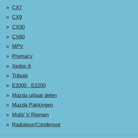
CX7
CX9
CX30
CX60
MPV
Premacy
Xedos 6
Tribute
E2000 , E2200
Mazda uitlaat delen
Mazda Pakkingen
Multi/ V Riemen
Radiateur/Condensor