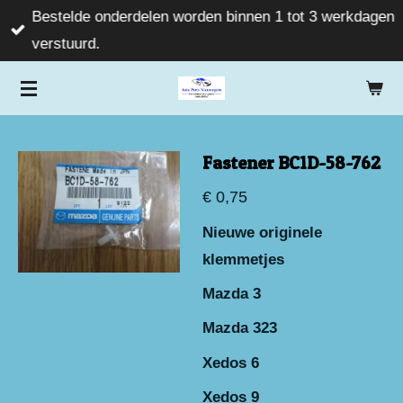
Bestelde onderdelen worden binnen 1 tot 3 werkdagen
Ga
verstuurd.
direct
naar
de
hoofdinhoud
Fastener BC1D-58-762
€ 0,75
Nieuwe originele
klemmetjes
Mazda 3
Mazda 323
Xedos 6
Xedos 9