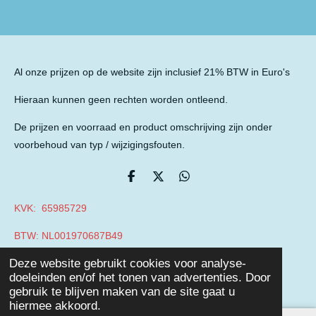
Al onze prijzen op de website zijn inclusief 21% BTW in Euro's
Hieraan kunnen geen rechten worden ontleend.
De prijzen en voorraad en product omschrijving zijn onder
voorbehoud van typ / wijzigingsfouten.
D
D
D
e
e
e
l
e
l
KVK: 65985729
e
l
e
n
n
BTW: NL001970687B49
© 2019 - 2026 Auto Parts Nieuwegein
Deze website gebruikt cookies voor analyse-
Powered by
JouwWeb
doeleinden en/of het tonen van advertenties. Door
gebruik te blijven maken van de site gaat u
hiermee akkoord.