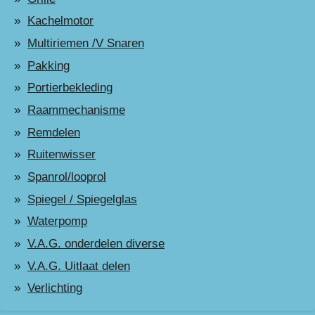
Kachelmotor
Multiriemen /V Snaren
Pakking
Portierbekleding
Raammechanisme
Remdelen
Ruitenwisser
Spanrol/looprol
Spiegel / Spiegelglas
Waterpomp
V.A.G. onderdelen diverse
V.A.G. Uitlaat delen
Verlichting