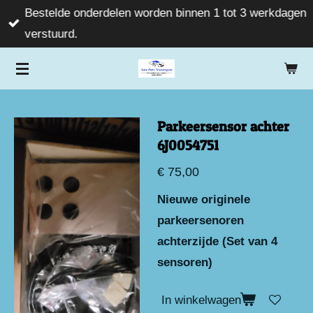
Bestelde onderdelen worden binnen 1 tot 3 werkdagen
Ga
verstuurd.
direct
naar
de
hoofdinhoud
Parkeersensor achter
6J0054751
€ 75,00
Nieuwe originele
parkeersenoren
achterzijde (Set van 4
sensoren)
In winkelwagen