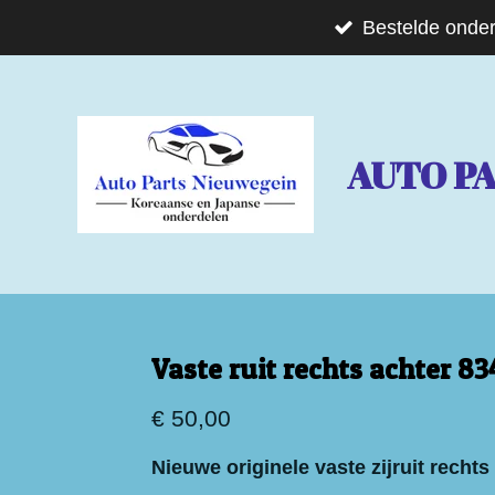
Ga
Bestelde onder
direct
naar
de
AUTO P
hoofdinhoud
Vaste ruit rechts achter 8
€ 50,00
Nieuwe originele vaste zijruit recht