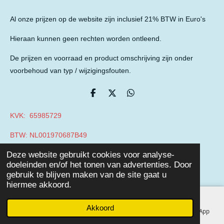
Al onze prijzen op de website zijn inclusief 21% BTW in Euro's
Hieraan kunnen geen rechten worden ontleend.
De prijzen en voorraad en product omschrijving zijn onder
voorbehoud van typ / wijzigingsfouten.
D
D
D
e
e
e
l
e
l
KVK: 65985729
e
l
e
n
n
BTW: NL001970687B49
© 2019 - 2026 Auto Parts Nieuwegein
Deze website gebruikt cookies voor analyse-
Powered by
JouwWeb
doeleinden en/of het tonen van advertenties. Door
gebruik te blijven maken van de site gaat u
hiermee akkoord.
Akkoord
E-mailadres
Telefoonnummer
Facebook
WhatsApp