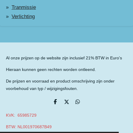
Tranmissie
Verlichting
Al onze prijzen op de website zijn inclusief 21% BTW in Euro's
Hieraan kunnen geen rechten worden ontleend.
De prijzen en voorraad en product omschrijving zijn onder
voorbehoud van typ / wijzigingsfouten.
D
D
D
e
e
e
l
e
l
KVK: 65985729
e
l
e
n
n
BTW: NL001970687B49