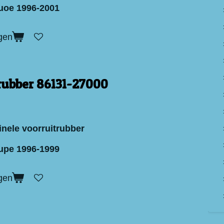
uoe 1996-2001
gen
rubber 86131-27000
inele voorruitrubber
upe 1996-1999
gen