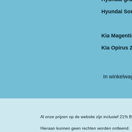
Hyundai So
Kia Magenti
Kia Opirus 2
In winkelwa
Al onze prijzen op de website zijn inclusief 21%
Hieraan kunnen geen rechten worden ontleend.