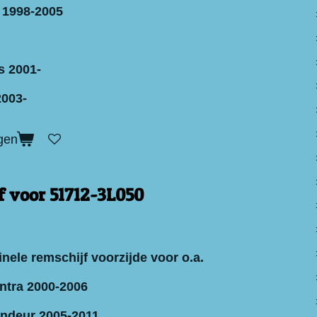
 1998-2005
s 2001-
2003-
gen
f voor 51712-3L050
nele remschijf voorzijde voor o.a.
ntra 2000-2006
ndeur 2005-2011