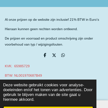
Al onze prijzen op de website zijn inclusief 21% BTW in Euro's
Hieraan kunnen geen rechten worden ontleend.
De prijzen en voorraad en product omschrijving zijn onder
voorbehoud van typ / wijzigingsfouten.
D
D
D
e
e
e
l
e
l
KVK: 65985729
e
l
e
n
n
BTW: NL001970687B49
© 2019 - 2026 Auto Parts Nieuwegein
Deze website gebruikt cookies voor analyse-
Powered by
JouwWeb
doeleinden en/of het tonen van advertenties. Door
gebruik te blijven maken van de site gaat u
hiermee akkoord.