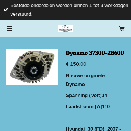
Bestelde onderdelen worden binnen 1 tot 3 werkdagen
Ga
verstuurd.
direct
naar
de
hoofdinhoud
Dynamo 37300-2B600
€ 150,00
Nieuwe originele
Dynamo
Spanning (Volt)14
L
aadstroom [A]110
Hyundai i30 (FD) 2007 -