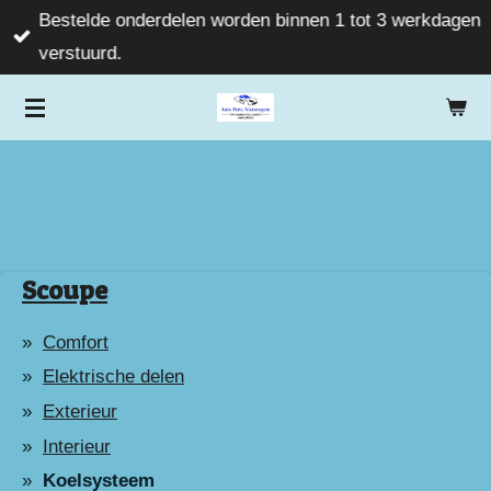
Bestelde onderdelen worden binnen 1 tot 3 werkdagen
Ga
verstuurd.
direct
naar
de
hoofdinhoud
Scoupe
Comfort
Elektrische delen
Exterieur
Interieur
Koelsysteem