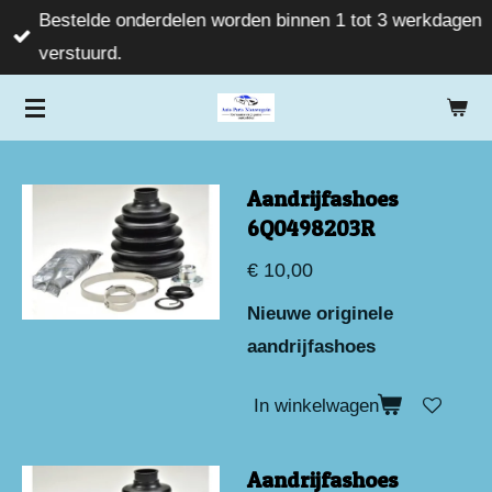
Bestelde onderdelen worden binnen 1 tot 3 werkdagen
Ga
verstuurd.
direct
naar
de
hoofdinhoud
Aandrijfashoes
6Q0498203R
€ 10,00
Nieuwe originele
aandrijfashoes
In winkelwagen
Aandrijfashoes