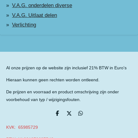
V.A.G. onderdelen diverse
V.A.G. Uitlaat delen
Verlichting
Al onze prijzen op de website zijn inclusief 21% BTW in Euro's
Hieraan kunnen geen rechten worden ontleend.
De prijzen en voorraad en product omschrijving zijn onder
voorbehoud van typ / wijzigingsfouten.
D
D
D
e
e
e
l
e
l
KVK: 65985729
e
l
e
n
n