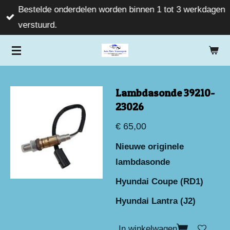
Bestelde onderdelen worden binnen 1 tot 3 werkdagen
Ga
verstuurd.
direct
naar
de
hoofdinhoud
Lambdasonde 39210-
23026
€ 65,00
Nieuwe originele
lambdasonde
Hyundai Coupe (RD1)
Hyundai Lantra (J2)
In winkelwagen