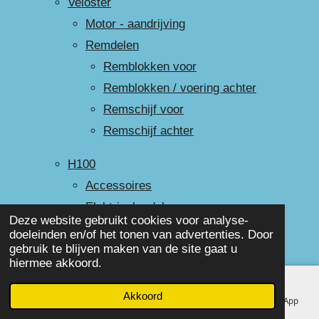
Veloster
Motor - aandrijving
Remdelen
Remblokken voor
Remblokken / voering achter
Remschijf voor
Remschijf achter
H100
Accessoires
Elektrische delen
Deze website gebruikt cookies voor analyse-
Exterieur
doeleinden en/of het tonen van advertenties. Door
gebruik te blijven maken van de site gaat u
Interieur
hiermee akkoord.
Motor
Onderstel
Akkoord
E-mailadres
Telefoonnummer
Facebook
WhatsApp
Portierrubber/achterkleprubber