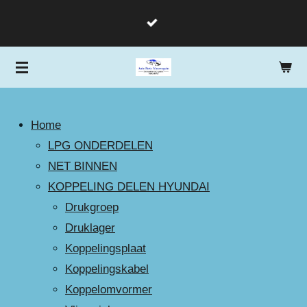
Ga
direct
naar
de
hoofdinhoud
Home
LPG ONDERDELEN
NET BINNEN
KOPPELING DELEN HYUNDAI
Drukgroep
Druklager
Koppelingsplaat
Koppelingskabel
Koppelomvormer