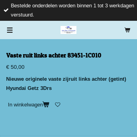
Bestelde onderdelen worden binnen 1 tot 3 werkdagen
Ga
verstuurd.
direct
naar
de
hoofdinhoud
Vaste ruit links achter 83451-1C010
€ 50,00
Nieuwe originele vaste zijruit links achter (getint)
Hyundai Getz 3Drs
In winkelwagen