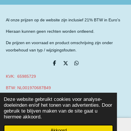
Al onze prijzen op de website zijn inclusief 21% BTW in Euro's
Hieraan kunnen geen rechten worden ontleend.
De prijzen en voorraad en product omschrijving zijn onder
voorbehoud van typ / wijzigingsfouten.
D
D
D
e
e
e
l
e
l
KVK: 65985729
e
l
e
n
n
BTW: NL001970687B49
© 2019 - 2026 Auto Parts Nieuwegein
Deze website gebruikt cookies voor analyse-
Powered by
JouwWeb
doeleinden en/of het tonen van advertenties. Door
gebruik te blijven maken van de site gaat u
hiermee akkoord.
Akkoord