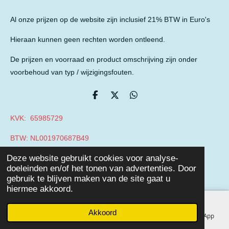
Al onze prijzen op de website zijn inclusief 21% BTW in Euro's
Hieraan kunnen geen rechten worden ontleend.
De prijzen en voorraad en product omschrijving zijn onder
voorbehoud van typ / wijzigingsfouten.
D
D
D
e
e
e
l
e
l
KVK: 65985729
e
l
e
n
n
BTW: NL001970687B49
© 2019 - 2026 Auto Parts Nieuwegein
Deze website gebruikt cookies voor analyse-
Powered by
JouwWeb
doeleinden en/of het tonen van advertenties. Door
gebruik te blijven maken van de site gaat u
hiermee akkoord.
Akkoord
E-mailadres
Telefoonnummer
Facebook
WhatsApp