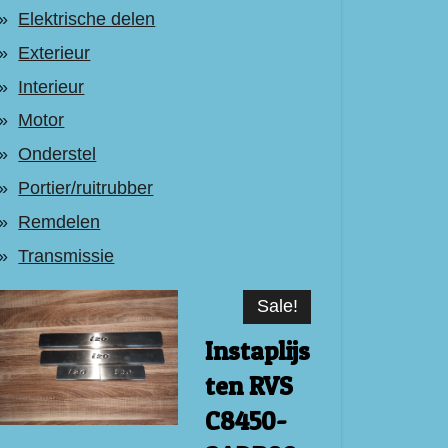
Elektrische delen
Exterieur
Interieur
Motor
Onderstel
Portier/ruitrubber
Remdelen
Transmissie
Sale!
Instaplijs
ten RVS
C8450-