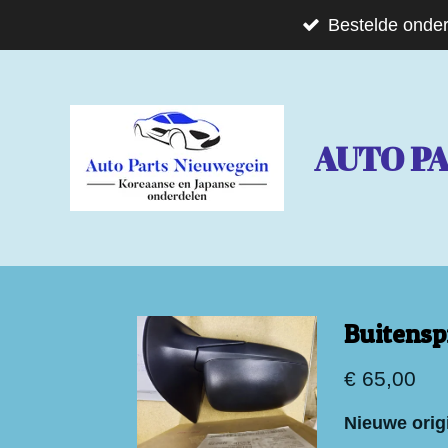
Ga
Bestelde onder
direct
naar
de
AUTO P
hoofdinhoud
Buitensp
€ 65,00
Nieuwe orig