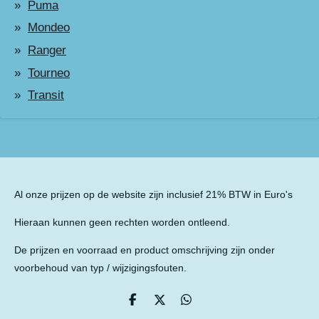
Puma
Mondeo
Ranger
Tourneo
Transit
Al onze prijzen op de website zijn inclusief 21% BTW in Euro's
Hieraan kunnen geen rechten worden ontleend.
De prijzen en voorraad en product omschrijving zijn onder
voorbehoud van typ / wijzigingsfouten.
D
D
D
e
e
e