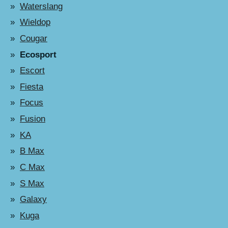
Waterslang
Wieldop
Cougar
Ecosport
Escort
Fiesta
Focus
Fusion
KA
B Max
C Max
S Max
Galaxy
Kuga