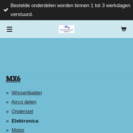
Bestelde onderdelen worden binnen 1 tot 3 werkdagen
Ga
verstuurd.
direct
naar
de
hoofdinhoud
MX6
Wisserbladen
Airco delen
Onderstel
Elektronica
Motor