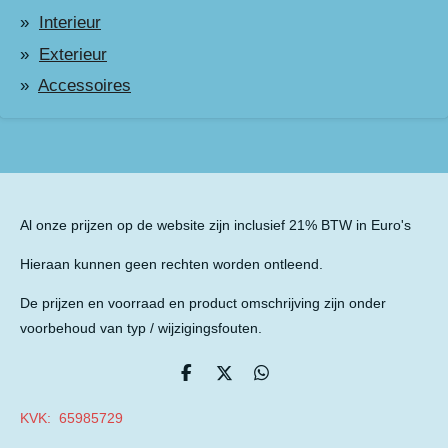
Interieur
Exterieur
Accessoires
Al onze prijzen op de website zijn inclusief 21% BTW in Euro's
Hieraan kunnen geen rechten worden ontleend.
De prijzen en voorraad en product omschrijving zijn onder
voorbehoud van typ / wijzigingsfouten.
D
D
D
e
e
e
l
e
l
KVK: 65985729
e
l
e
n
n