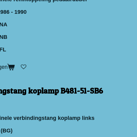
986 - 1990
 NA
 NB
FL
gen
ngstang koplamp B481-51-SB6
inele verbindingstang koplamp links
 (BG)