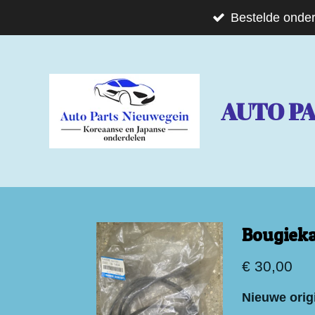
Ga
Bestelde onder
direct
naar
de
AUTO P
hoofdinhoud
Bougieka
€ 30,00
Nieuwe orig