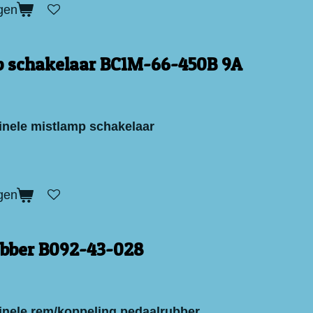
gen
 schakelaar BC1M-66-450B 9A
inele mistlamp schakelaar
gen
bber B092-43-028
inele rem/koppeling pedaalrubber