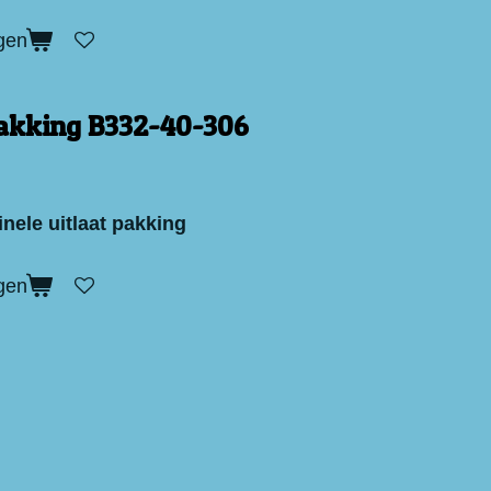
gen
pakking B332-40-306
inele uitlaat pakking
gen