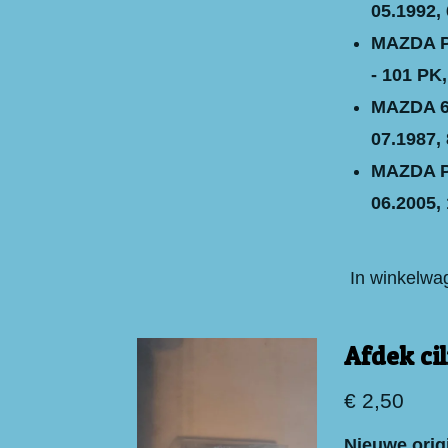
05.1992, 
MAZDA Pr
- 101 PK,
MAZDA 62
07.1987,
MAZDA Pr
06.2005, 
In winkelwa
Afdek ci
€ 2,50
Nieuwe orig