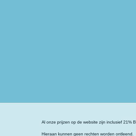
Al onze prijzen op de website zijn inclusief 21%
Hieraan kunnen geen rechten worden ontleend.