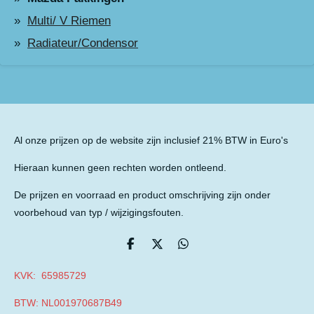
Multi/ V Riemen
Radiateur/Condensor
Al onze prijzen op de website zijn inclusief 21% BTW in Euro's
Hieraan kunnen geen rechten worden ontleend.
De prijzen en voorraad en product omschrijving zijn onder
voorbehoud van typ / wijzigingsfouten.
D
D
D
e
e
e
l
e
l
KVK: 65985729
e
l
e
n
n
BTW: NL001970687B49