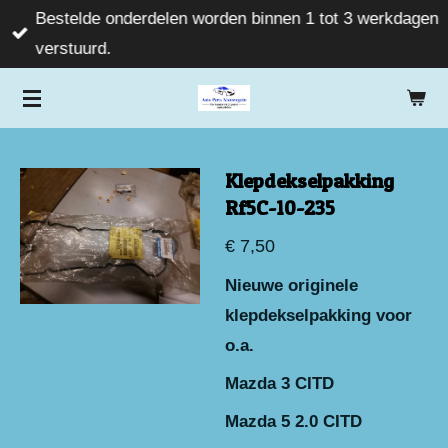
Bestelde onderdelen worden binnen 1 tot 3 werkdagen
Ga
verstuurd.
direct
naar
de
hoofdinhoud
Klepdekselpakking
Rf5C-10-235
€ 7,50
Nieuwe originele
klepdekselpakking voor
o.a.
Mazda 3 CITD
Mazda 5 2.0 CITD