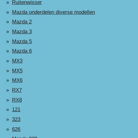
Ruitenwisser
Mazda onderdelen diverse modellen
Mazda 2
Mazda 3
Mazda 5
Mazda 6
MX3
MX5
MX6
RX7
RX8
121
323
626