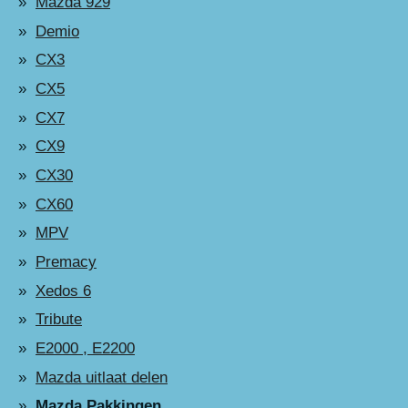
Mazda 929
Demio
CX3
CX5
CX7
CX9
CX30
CX60
MPV
Premacy
Xedos 6
Tribute
E2000 , E2200
Mazda uitlaat delen
Mazda Pakkingen