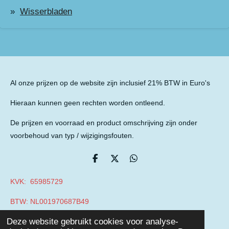
Wisserbladen
Al onze prijzen op de website zijn inclusief 21% BTW in Euro's
Hieraan kunnen geen rechten worden ontleend.
De prijzen en voorraad en product omschrijving zijn onder
voorbehoud van typ / wijzigingsfouten.
D
D
D
e
e
e
l
e
l
KVK: 65985729
e
l
e
n
n
BTW: NL001970687B49
© 2019 - 2026 Auto Parts Nieuwegein
Deze website gebruikt cookies voor analyse-
Powered by
JouwWeb