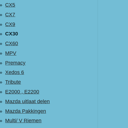
CX5
CX7
CX9
CX30
CX60
MPV
Premacy
Xedos 6
Tribute
E2000 , E2200
Mazda uitlaat delen
Mazda Pakkingen
Multi/ V Riemen