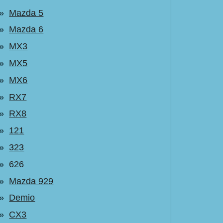
Mazda 5
Mazda 6
MX3
MX5
MX6
RX7
RX8
121
323
626
Mazda 929
Demio
CX3