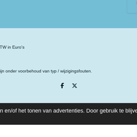
 BTW in Euro's
ijn onder voorbehoud van typ / wijzigingsfouten.
D
D
e
e
l
e
e
l
n
 en/of het tonen van advertenties. Door gebruik te blij