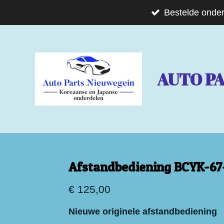
Ga
Bestelde onder
direct
naar
de
AUTO P
hoofdinhoud
Afstandbediening BCYK-67
€ 125,00
Nieuwe originele afstandbediening