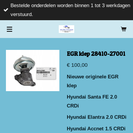
Bestelde onderdelen worden binnen 1 tot 3 werkdagen
Ga
verstuurd.
direct
naar
de
hoofdinhoud
EGR klep 28410-27001
€ 100,00
Nieuwe originele EGR
klep
Hyundai Santa FE 2.0
CRDi
Hyundai Elantra 2.0 CRDi
Hyundai Accnet 1.5 CRDi