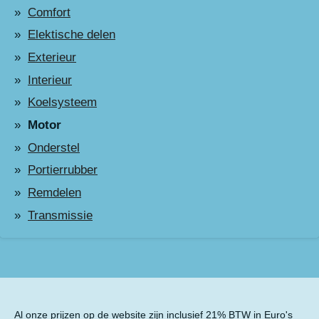
Comfort
Elektische delen
Exterieur
Interieur
Koelsysteem
Motor
Onderstel
Portierrubber
Remdelen
Transmissie
Al onze prijzen op de website zijn inclusief 21% BTW in Euro's