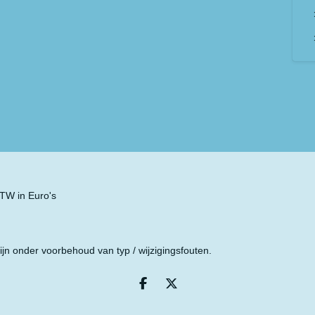
 BTW in Euro's
ijn onder voorbehoud van typ / wijzigingsfouten.
D
D
e
e
l
e