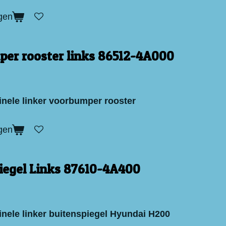
gen
er rooster links 86512-4A000
inele linker voorbumper rooster
gen
iegel Links 87610-4A400
inele linker buitenspiegel Hyundai H200