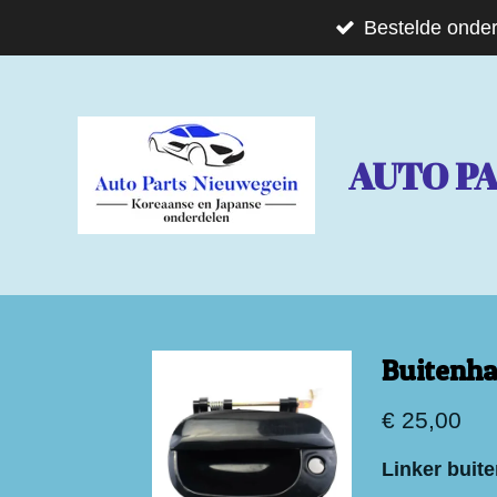
Ga
Bestelde onder
direct
naar
de
AUTO P
hoofdinhoud
Buitenha
€ 25,00
Linker buit