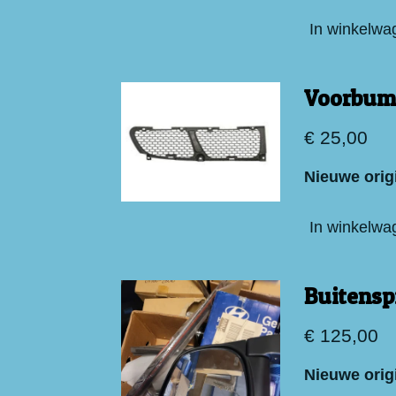
In winkelwa
Voorbump
€ 25,00
Nieuwe orig
In winkelwa
Buitensp
€ 125,00
Nieu
we orig