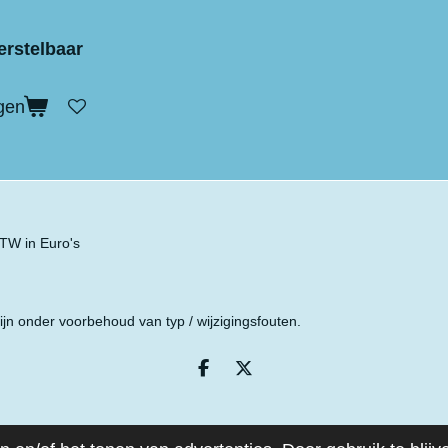
erstelbaar
gen
 BTW in Euro's
ijn onder voorbehoud van typ / wijzigingsfouten.
D
D
e
e
l
e
e
l
n