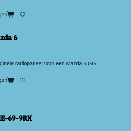
gen
zda 6
iginele radiopaneel voor een Mazda 6 GG
gen
1E-69-9RX