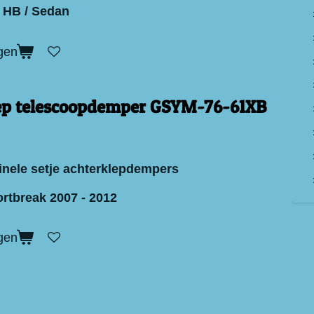
 HB / Sedan
gen
ep telescoopdemper GSYM-76-61XB
inele setje achterklepdempers
rtbreak 2007 - 2012
gen