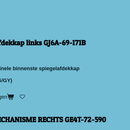
fdekkap links GJ6A-69-171B
inele binnenste spiegelafdekkap
G/GY)
gen
HANISME RECHTS GE4T-72-590