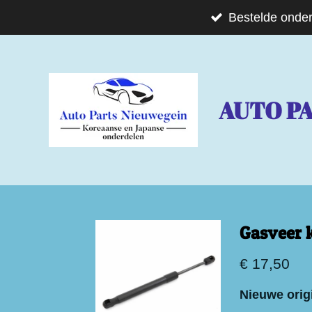
Ga
Bestelde onder
direct
naar
de
AUTO P
hoofdinhoud
Gasveer 
€ 17,50
Nieuwe orig