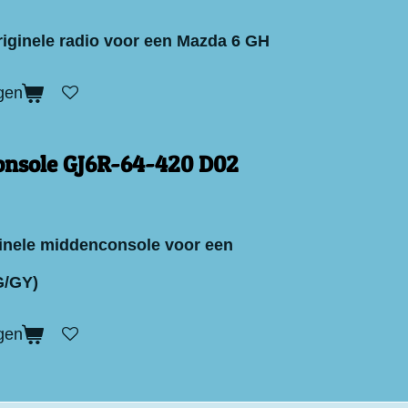
riginele radio voor een Mazda 6 GH
gen
nsole GJ6R-64-420 D02
inele middenconsole voor een
G/GY)
gen