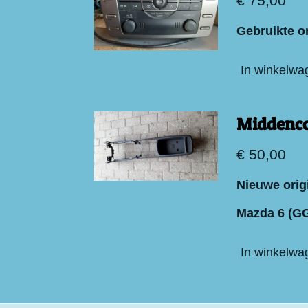
€ 75,00
Gebruikte o
In winkelwa
Middenco
€ 50,00
Nieuwe orig
Mazda 6 (G
In winkelwa