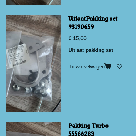
UitlaatPakking set
93190659
€ 15,00
Uitlaat pakking set
In winkelwagen
Pakking Turbo
55566283