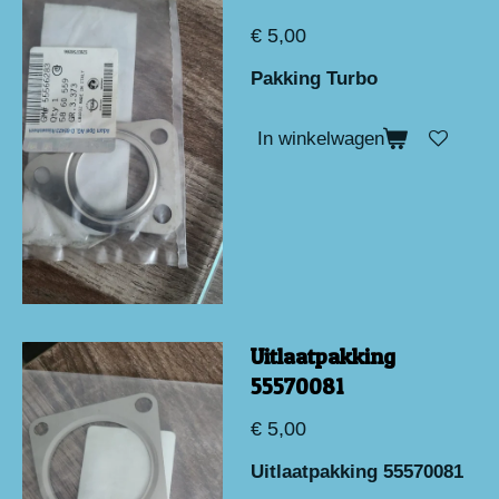
€ 5,00
Pakking Turbo
In winkelwagen
Uitlaatpakking
55570081
€ 5,00
Uitlaatpakking 55570081