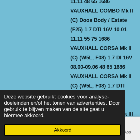
11.11 48 65 1686
VAUXHALL COMBO Mk II
(C) Doos Body / Estate
(F25) 1.7 DTI 16V 10.01-
11.11 55 75 1686
VAUXHALL CORSA Mk II
(C) (W5L, F08) 1.7 DI 16V
08.00-09.06 48 65 1686
VAUXHALL CORSA Mk II
(C) (W5L, F08) 1.7 DTI
16V 08.00-09.06 55 75
Deze website gebruikt cookies voor analyse-
doeleinden en/of het tonen van advertenties. Door
1686
gebruik te blijven maken van de site gaat u
VAUXHALL CORSA Mk III
hiermee akkoord.
(D) (L_8) 1.7 CDTI 11.06-
Akkoord
E-mailadres
Telefoonnummer
Facebook
WhatsApp
08.14 92 125 1686