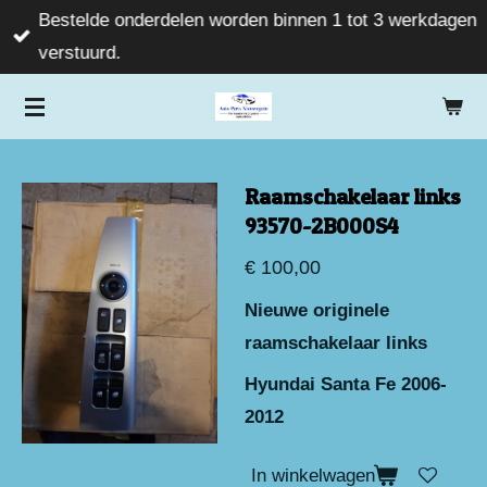
Bestelde onderdelen worden binnen 1 tot 3 werkdagen
Ga
verstuurd.
direct
naar
de
hoofdinhoud
Raamschakelaar links
93570-2B000S4
€ 100,00
Nieuwe originele
raamschakelaar links
Hyundai Santa Fe 2006-
2012
In winkelwagen