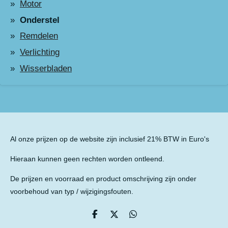
Motor
Onderstel
Remdelen
Verlichting
Wisserbladen
Al onze prijzen op de website zijn inclusief 21% BTW in Euro's
Hieraan kunnen geen rechten worden ontleend.
De prijzen en voorraad en product omschrijving zijn onder
voorbehoud van typ / wijzigingsfouten.
D
D
D
e
e
e