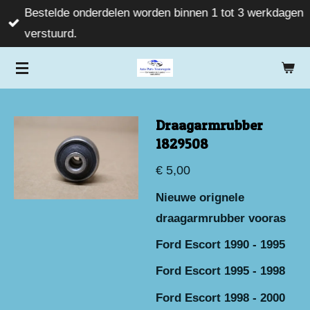
Bestelde onderdelen worden binnen 1 tot 3 werkdagen
Ga
verstuurd.
direct
naar
de
hoofdinhoud
Draagarmrubber
1829508
€ 5,00
Nieuwe orignele
draagarmrubber vooras
Ford Escort 1990 - 1995
Ford Escort 1995 - 1998
Ford Escort 1998 - 2000