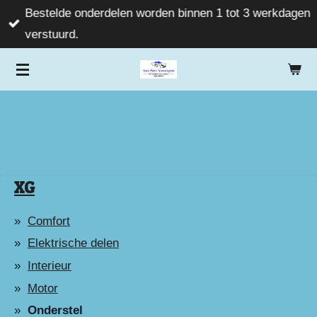
Bestelde onderdelen worden binnen 1 tot 3 werkdagen
Ga
verstuurd.
direct
naar
de
hoofdinhoud
XG
Comfort
Elektrische delen
Interieur
Motor
Onderstel