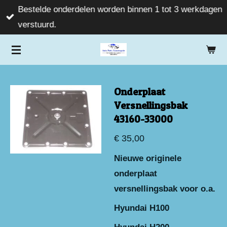
Bestelde onderdelen worden binnen 1 tot 3 werkdagen
Ga
verstuurd.
direct
naar
de
hoofdinhoud
Onderplaat
Versnellingsbak
43160-33000
€ 35,00
Nieuwe originele
onderplaat
versnellingsbak voor o.a.
Hyundai H100