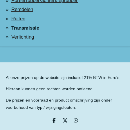
Portierrubber/achterkleprubber
Remdelen
Ruiten
Transmissie
Verlichting
Al onze prijzen op de website zijn inclusief 21% BTW in Euro's
Hieraan kunnen geen rechten worden ontleend.
De prijzen en voorraad en product omschrijving zijn onder
voorbehoud van typ / wijzigingsfouten.
D
D
D
e
e
e