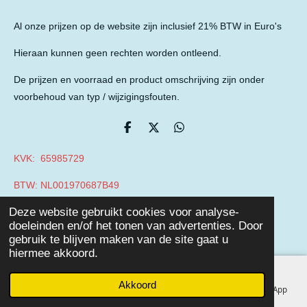
Al onze prijzen op de website zijn inclusief 21% BTW in Euro's
Hieraan kunnen geen rechten worden ontleend.
De prijzen en voorraad en product omschrijving zijn onder
voorbehoud van typ / wijzigingsfouten.
D
D
D
e
e
e
l
e
l
KVK: 65985729
e
l
e
n
n
BTW: NL001970687B49
© 2019 - 2026 Auto Parts Nieuwegein
Deze website gebruikt cookies voor analyse-
Powered by
JouwWeb
doeleinden en/of het tonen van advertenties. Door
gebruik te blijven maken van de site gaat u
hiermee akkoord.
Akkoord
E-mailadres
Telefoonnummer
Facebook
WhatsApp