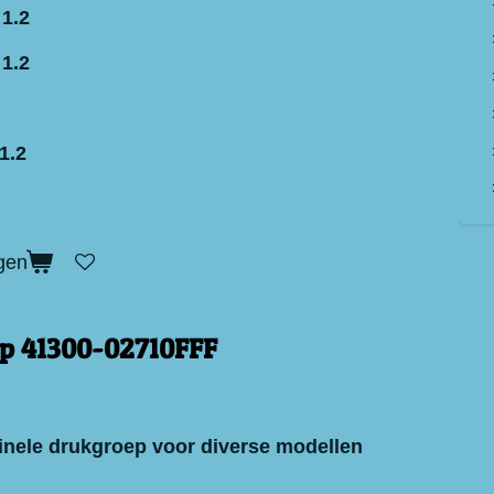
 1.2
 1.2
1.2
gen
p 41300-02710FFF
inele drukgroep voor diverse modellen