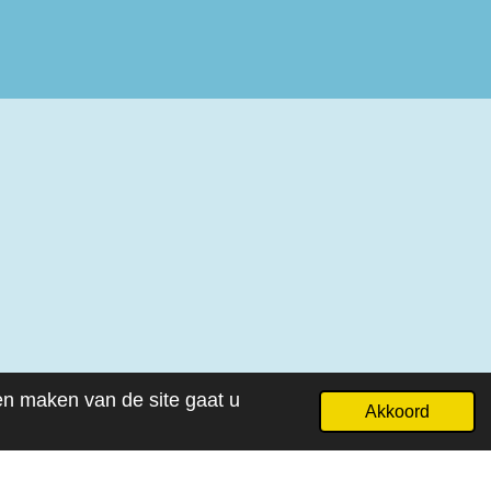
ven maken van de site gaat u
Akkoord
Powered by
JouwWeb