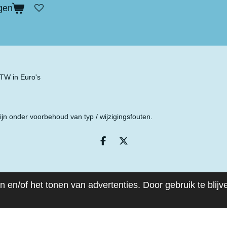
gen
 BTW in Euro's
ijn onder voorbehoud van typ / wijzigingsfouten.
D
D
e
e
l
e
e
l
n
 en/of het tonen van advertenties. Door gebruik te blij