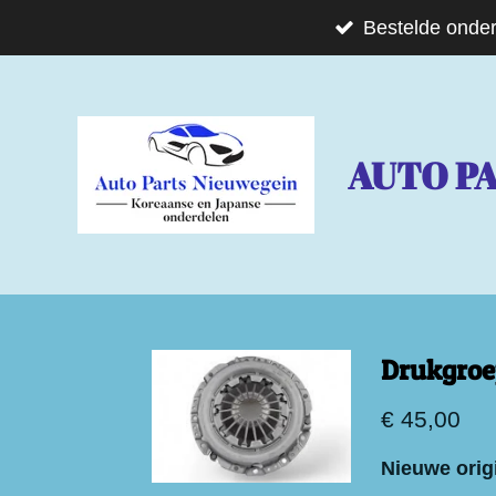
Ga
Bestelde onder
direct
naar
de
AUTO P
hoofdinhoud
Drukgroe
€ 45,00
Nieuwe orig