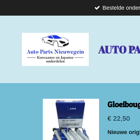
Ga
Bestelde onder
direct
naar
de
AUTO P
hoofdinhoud
Gloeibou
€ 22,50
Nieuwe orig