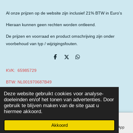
Al onze prijzen op de website zijn inclusief 21% BTW in Euro's
Hieraan kunnen geen rechten worden ontleend.
De prijzen en voorraad en product omschrijving zijn onder
voorbehoud van typ / wijzigingsfouten.
D
D
D
e
e
e
l
e
l
KVK: 65985729
e
l
e
n
n
BTW: NL001970687B49
© 2019 - 2026 Auto Parts Nieuwegein
Deze website gebruikt cookies voor analyse-
Powered by
JouwWeb
doeleinden en/of het tonen van advertenties. Door
gebruik te blijven maken van de site gaat u
hiermee akkoord.
Akkoord
E-mailadres
Telefoonnummer
Facebook
WhatsApp