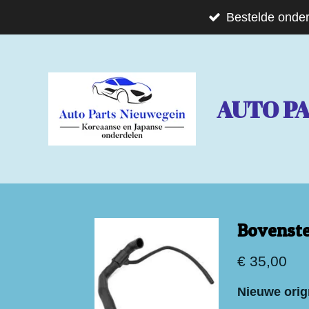
Ga
Bestelde onder
direct
naar
de
AUTO P
hoofdinhoud
Bovenste
€ 35,00
Nieuwe orig