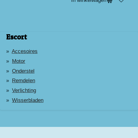
In winkelwagen
Escort
Accesoires
Motor
Onderstel
Remdelen
Verlichting
Wisserbladen