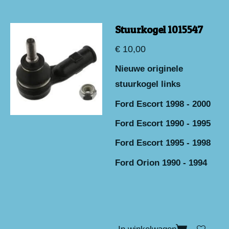
Stuurkogel 1015547
€ 10,00
Nieuwe originele
stuurkogel links
Ford Escort 1998 - 2000
Ford Escort 1990 - 1995
Ford Escort 1995 - 1998
Ford Orion 1990 - 1994