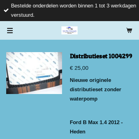
Bestelde onderdelen worden binnen 1 tot 3 werkdagen
Ga
verstuurd.
direct
naar
de
hoofdinhoud
Distributieset 1004299
€ 25,00
Nieuwe originele
distributieset zonder
waterpomp
Ford B Max 1.4 2012 -
Heden