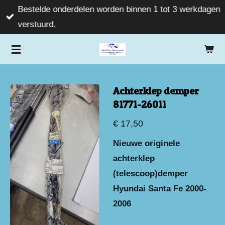
Bestelde onderdelen worden binnen 1 tot 3 werkdagen
Ga
verstuurd.
direct
naar
de
hoofdinhoud
Achterklep demper
81771-26011
€ 17,50
Nieuwe originele
achterklep
(telescoop)demper
Hyundai Santa Fe 2000-
2006