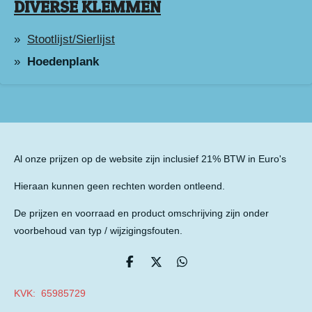
DIVERSE KLEMMEN
Stootlijst/Sierlijst
Hoedenplank
Al onze prijzen op de website zijn inclusief 21% BTW in Euro's
Hieraan kunnen geen rechten worden ontleend.
De prijzen en voorraad en product omschrijving zijn onder
voorbehoud van typ / wijzigingsfouten.
D
D
D
e
e
e
l
e
l
KVK: 65985729
e
l
e