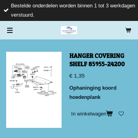
Bestelde onderdelen worden binnen 1 tot 3 werkdagen
Ga
verstuurd.
direct
naar
de
hoofdinhoud
HANGER COVERING
SHELF 85955-24200
€ 1,35
Ophaninging koord
hoedenplank
In winkelwagen