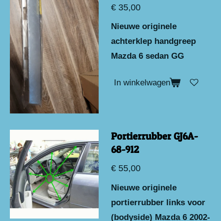
€ 35,00
Nieuwe originele
achterklep handgreep
Mazda 6 sedan GG
In winkelwagen
Portierrubber GJ6A-
68-912
€ 55,00
Nieuwe originele
portierrubber links voor
(bodyside) Mazda 6 2002-