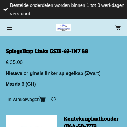
Bestelde onderdelen worden binnen 1 tot 3 werkdagen
Ga
verstuurd.
direct
naar
de
hoofdinhoud
Spiegelkap Links GS1E-69-1N7 88
€ 35,00
Nieuwe originele linker spiegelkap (Zwart)
Mazda 6 (GH)
In winkelwagen
Kentekenplaathouder
GJ6A-50-171B