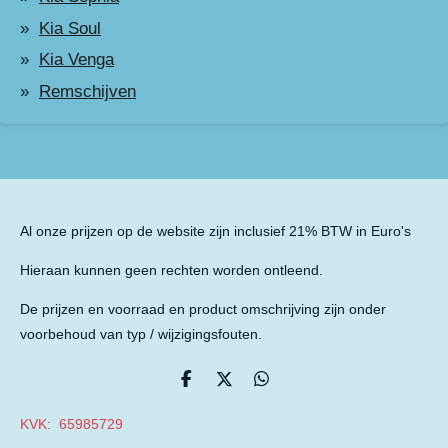
Kia Soul
Kia Venga
Remschijven
Al onze prijzen op de website zijn inclusief 21% BTW in Euro's
Hieraan kunnen geen rechten worden ontleend.
De prijzen en voorraad en product omschrijving zijn onder
voorbehoud van typ / wijzigingsfouten.
D
D
D
e
e
e
l
e
l
KVK: 65985729
e
l
e