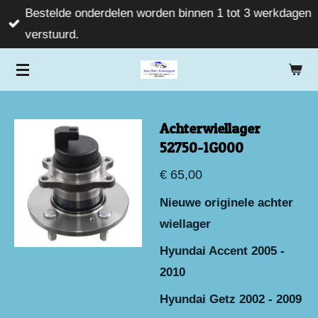
Bestelde onderdelen worden binnen 1 tot 3 werkdagen
Ga
verstuurd.
direct
naar
de
hoofdinhoud
Achterwiellager
52750-1G000
€ 65,00
Nieuwe originele achter
wiellager
Hyundai Accent 2005 -
2010
Hyundai Getz 2002 - 2009