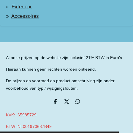
Exterieur
Accessoires
Al onze prijzen op de website zijn inclusief 21% BTW in Euro's
Hieraan kunnen geen rechten worden ontleend.
De prijzen en voorraad en product omschrijving zijn onder
voorbehoud van typ / wijzigingsfouten.
D
D
D
e
e
e
l
e
l
KVK: 65985729
e
l
e
n
n
BTW: NL001970687B49