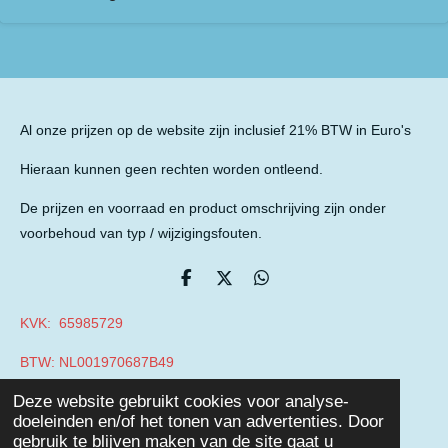
Al onze prijzen op de website zijn inclusief 21% BTW in Euro's
Hieraan kunnen geen rechten worden ontleend.
De prijzen en voorraad en product omschrijving zijn onder
voorbehoud van typ / wijzigingsfouten.
D
D
D
e
e
e
l
e
l
KVK: 65985729
e
l
e
n
n
BTW: NL001970687B49
© 2019 - 2026 Auto Parts Nieuwegein
Deze website gebruikt cookies voor analyse-
Powered by
JouwWeb
doeleinden en/of het tonen van advertenties. Door
gebruik te blijven maken van de site gaat u