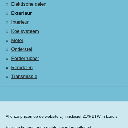
Elektische delen
Exterieur
Interieur
Koelsysteem
Motor
Onderstel
Portierrubber
Remdelen
Transmissie
Al onze prijzen op de website zijn inclusief 21% BTW in Euro's
Hieraan kunnen geen rechten worden ontleend.