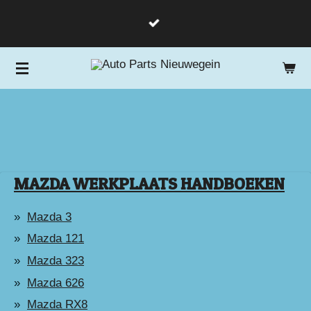
Ga
direct
naar
de
hoofdinhoud
MAZDA WERKPLAATS HANDBOEKEN
Mazda 3
Mazda 121
Mazda 323
Mazda 626
Mazda RX8